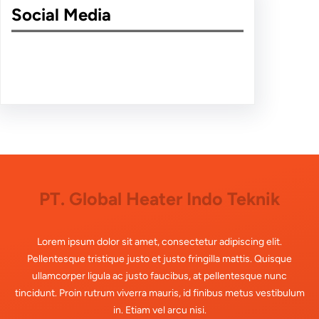
Social Media
Facebook
Twitter
Instagram
LinkedIn
Pinterest
Vimeo
Tumblr
PT. Global Heater Indo Teknik
Lorem ipsum dolor sit amet, consectetur adipiscing elit.
Pellentesque tristique justo et justo fringilla mattis. Quisque
ullamcorper ligula ac justo faucibus, at pellentesque nunc
tincidunt. Proin rutrum viverra mauris, id finibus metus vestibulum
in. Etiam vel arcu nisi.