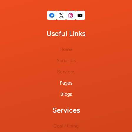
Facebook
X
Instagram
YouTube
Useful Links
Home
About Us
Services
Pages
Blogs
Services
Coal Mining